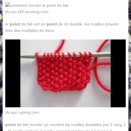
Vu sur i49.servimg.com
le
point
de blé est un
point
de riz doublé. les mailles doivent
être des multiples de deux.
Vu sur i.ytimg.com
point
de blé monter un nombre de mailles divisibles par 2 rang 1
- *1 maille endroit, 1 maille envers* répéter de * à * rang 2 -