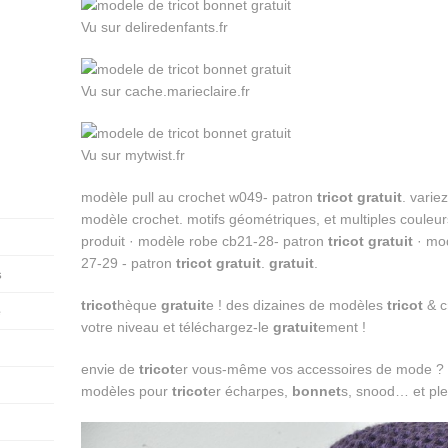
Vu sur deliredenfants.fr
Vu sur cache.marieclaire.fr
Vu sur mytwist.fr
modèle pull au crochet w049- patron
tricot gratuit
. varie
modèle crochet. motifs géométriques, et multiples couleu
produit · modèle robe cb21-28- patron
tricot gratuit
· mo
27-29 - patron
tricot gratuit
.
gratuit
.
s
tricot
hèque
gratuit
e ! des dizaines de modèles
tricot
& c
e
votre niveau et téléchargez-le
gratuit
ement !
envie de
tricot
er vous-même vos accessoires de mode ? 
modèles pour
tricot
er écharpes,
bonnet
s, snood… et plei