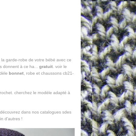
z la garde-robe de votre bébé avec ce
rs donnent à ce ha...
gratuit
. voir le
dèle
bonnet
, robe et chaussons cb21-
rochet. cherchez le modèle adapté à
découvrez dans nos catalogues sdes
n d'autres !