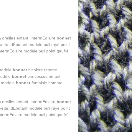
 oreilles enfant. intermÉdiaire
bonnet
yette. dÉbutant modèle pull rayé point
ntermÉdiaire modèle pull point gaufré
 modèle
bonnet
bicolore femme.
odèle
bonnet
princesses enfant.
 modèle
bonnet
fantaisie homme.
 oreilles enfant. intermÉdiaire
bonnet
yette. dÉbutant modèle pull rayé point
ntermÉdiaire modèle pull point gaufré