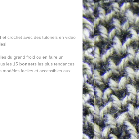
t
et crochet avec des tutoriels en vidéo
les!
les du grand froid ou en faire un
ous les 15
bonnet
s les plus tendances
s modèles faciles et accessibles aux