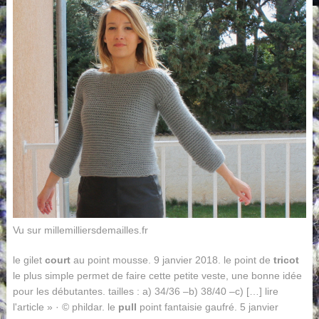
Vu sur millemilliersdemailles.fr
le gilet
court
au point mousse. 9 janvier 2018. le point de
tricot
le plus simple permet de faire cette petite veste, une bonne idée
pour les débutantes. tailles : a) 34/36 –b) 38/40 –c) […] lire
l'article » · © phildar. le
pull
point fantaisie gaufré. 5 janvier