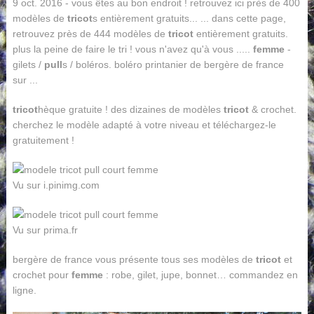
9 oct. 2016 - vous êtes au bon endroit ! retrouvez ici près de 400
modèles de
tricot
s entièrement gratuits... ... dans cette page,
retrouvez près de 444 modèles de
tricot
entièrement gratuits.
plus la peine de faire le tri ! vous n'avez qu'à vous .....
femme
-
gilets /
pull
s / boléros. boléro printanier de bergère de france
sur ...
tricot
hèque gratuite ! des dizaines de modèles
tricot
& crochet.
cherchez le modèle adapté à votre niveau et téléchargez-le
gratuitement !
Vu sur i.pinimg.com
Vu sur prima.fr
bergère de france vous présente tous ses modèles de
tricot
et
crochet pour
femme
: robe, gilet, jupe, bonnet… commandez en
ligne.