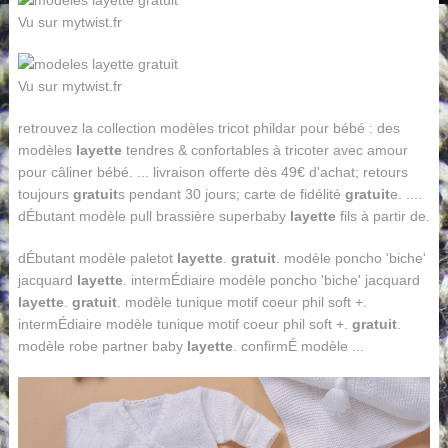
Vu sur mytwist.fr
Vu sur mytwist.fr
retrouvez la collection modèles tricot phildar pour bébé : des
modèles
layette
tendres & confortables à tricoter avec amour
pour câliner bébé. ... livraison offerte dès 49€ d'achat; retours
toujours
gratuit
s pendant 30 jours; carte de fidélité
gratuit
e. ....
dÉbutant modèle pull brassière superbaby
layette
fils à partir de.
dÉbutant modèle paletot
layette
.
gratuit
. modèle poncho 'biche'
jacquard
layette
. intermÉdiaire modèle poncho 'biche' jacquard
layette
.
gratuit
. modèle tunique motif coeur phil soft +.
intermÉdiaire modèle tunique motif coeur phil soft +.
gratuit
.
modèle robe partner baby
layette
. confirmÉ modèle ...